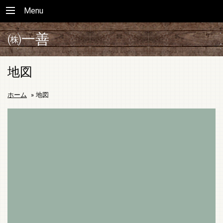
Menu
㈱一善
地図
ホーム
»
地図